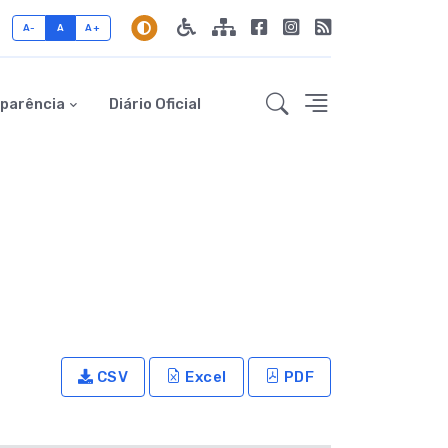
A-
A
A+
parência
Diário Oficial
CSV
Excel
PDF