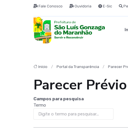
Fale Conosco
Ouvidoria
E-Sic
Pe
I
Início
Portal da Transparência
Parecer Pr
Parecer Prévio
Campos para pesquisa
Termo