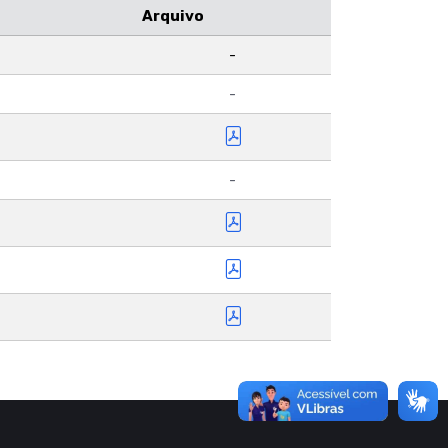
Arquivo
-
-
-