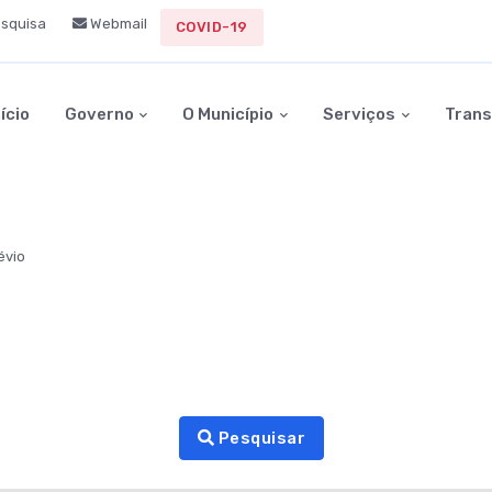
squisa
Webmail
COVID-19
nício
Governo
O Município
Serviços
Trans
évio
Pesquisar