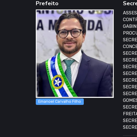
Prefeito
Secr
ASSES
CONTR
GABIN
PROCU
SECRE
CONCE
SECRE
SECRE
SECRE
SECRE
SECRE
SECRE
SECRE
GOME
Emanoel Carvalho Filho
SECRE
FREIT
SECRE
SECRE