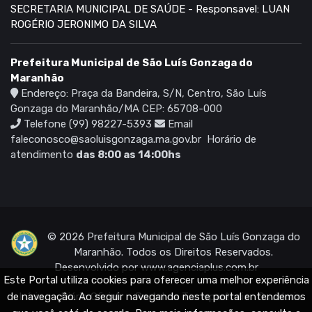
SECRETARIA MUNICIPAL DE SAÚDE - Responsavel: LUAN
ROGÉRIO JERONIMO DA SILVA
Prefeitura Municipal de São Luís Gonzaga do
Maranhão
Endereço: Praça da Bandeira, S/N, Centro, São Luís
Gonzaga do Maranhão/MA CEP: 65708-000
Telefone (99) 98227-5393
Email
faleconosco@saoluisgonzaga.ma.gov.br
Horário de
atendimento
das 8:00 as 14:00hs
© 2026 Prefeitura Municipal de São Luís Gonzaga do
Maranhão. Todos os Direitos Reservados.
Desenvolvido por
www.agenciaplus.com.br
Este Portal utiliza cookies para oferecer uma melhor experiência
Início
Diário Oficial
Portal da Transparência
Ouvidoria
de navegação. Ao seguir navegando neste portal entendemos