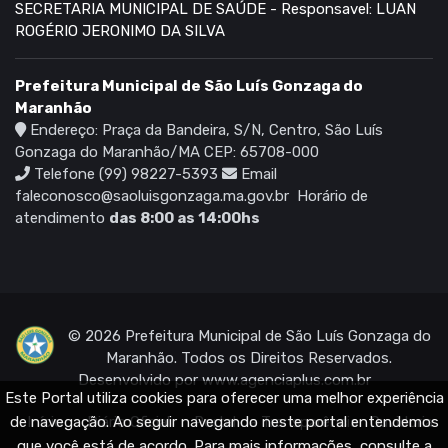
SECRETARIA MUNICIPAL DE SAÚDE - Responsavel: LUAN
ROGÉRIO JERONIMO DA SILVA
Prefeitura Municipal de São Luís Gonzaga do
Maranhão
Endereço: Praça da Bandeira, S/N, Centro, São Luís
Gonzaga do Maranhão/MA CEP: 65708-000
Telefone (99) 98227-5393
Email
faleconosco@saoluisgonzaga.ma.gov.br
Horário de
atendimento
das 8:00 as 14:00hs
© 2026 Prefeitura Municipal de São Luís Gonzaga do
Maranhão. Todos os Direitos Reservados.
Desenvolvido por
www.agenciaplus.com.br
Este Portal utiliza cookies para oferecer uma melhor experiência
de navegação. Ao seguir navegando neste portal entendemos
Início
Diário Oficial
Portal da Transparência
Ouvidoria
que você está de acordo. Para mais informações, consulte a