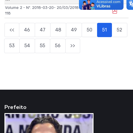
Volume 2 - Nº. 2018-03-20-
20/03/2018
118
<<
46
47
48
49
50
51
52
53
54
55
56
>>
Prefeito