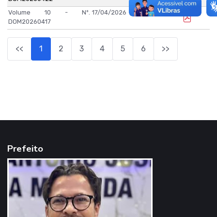
Volume 10 - Nº.
17/04/2026
DOM20260417
<<
1
2
3
4
5
6
>>
Prefeito