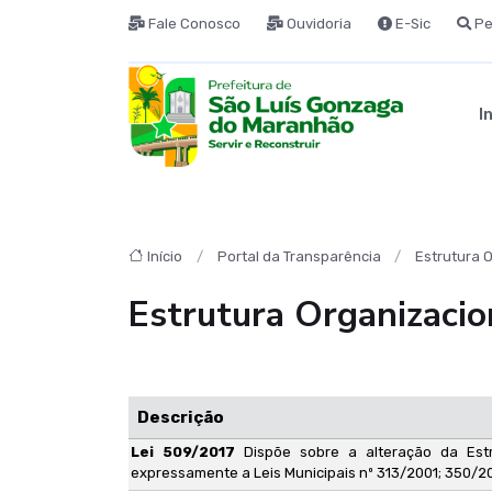
Fale Conosco
Ouvidoria
E-Sic
Pe
I
Início
Portal da Transparência
Estrutura 
Estrutura Organizacio
Descrição
Lei 509/2017
Dispõe sobre a alteração da Est
expressamente a Leis Municipais nº 313/2001; 350/2