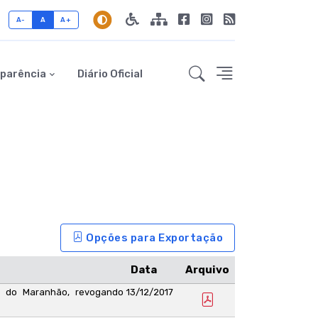
A-
A
A+
parência
Diário Oficial
Opções para Exportação
Data
Arquivo
ga do Maranhão, revogando
13/12/2017