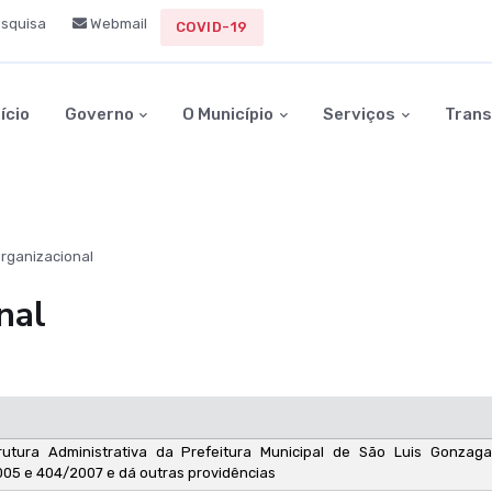
squisa
Webmail
COVID-19
nício
Governo
O Município
Serviços
Trans
Organizacional
nal
rutura Administrativa da Prefeitura Municipal de São Luis Gonza
005 e 404/2007 e dá outras providências