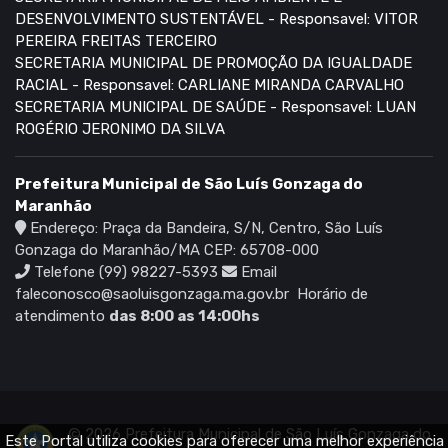
DESENVOLVIMENTO SUSTENTÁVEL - Responsavel: VITOR
PEREIRA FREITAS TERCEIRO
SECRETARIA MUNICIPAL DE PROMOÇÃO DA IGUALDADE
RACIAL - Responsavel: CARLIANE MIRANDA CARVALHO
SECRETARIA MUNICIPAL DE SAÚDE - Responsavel: LUAN
ROGÉRIO JERONIMO DA SILVA
Prefeitura Municipal de São Luís Gonzaga do
Maranhão
Endereço: Praça da Bandeira, S/N, Centro, São Luís
Gonzaga do Maranhão/MA CEP: 65708-000
Telefone (99) 98227-5393
Email
faleconosco@saoluisgonzaga.ma.gov.br
Horário de
atendimento
das 8:00 as 14:00hs
© 2026 Prefeitura Municipal de São Luís Gonzaga do
Este Portal utiliza cookies para oferecer uma melhor experiência