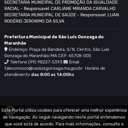
SECRETARIA MUNICIPAL DE PROMOÇÃO DA IGUALDADE
RACIAL - Responsavel: CARLIANE MIRANDA CARVALHO
SECRETARIA MUNICIPAL DE SAÚDE - Responsavel: LUAN
ROGÉRIO JERONIMO DA SILVA
Prefeitura Municipal de São Luís Gonzaga do
Maranhão
Endereço: Praça da Bandeira, S/N, Centro, São Luís
Gonzaga do Maranhão/MA CEP: 65708-000
Telefone (99) 98227-5393
Email
faleconosco@saoluisgonzaga.ma.gov.br
Horário de
atendimento
das 8:00 as 14:00hs
© 2026 Prefeitura Municipal de São Luís Gonzaga do
Este Portal utiliza cookies para oferecer uma melhor experiência
Maranhão. Todos os Direitos Reservados.
de navegação. Ao seguir navegando neste portal entendemos
Desenvolvido por
www.agenciaplus.com.br
que você está de acordo. Para mais informações, consulte a